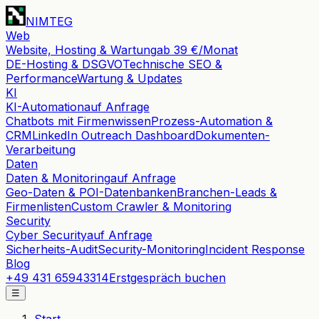
NIMTEG
Web
Website, Hosting & Wartung
ab 39 €/Monat
DE-Hosting & DSGVO
Technische SEO &
Performance
Wartung & Updates
KI
KI-Automation
auf Anfrage
Chatbots mit Firmenwissen
Prozess-Automation &
CRM
LinkedIn Outreach Dashboard
Dokumenten-
Verarbeitung
Daten
Daten & Monitoring
auf Anfrage
Geo-Daten & POI-Datenbanken
Branchen-Leads &
Firmenlisten
Custom Crawler & Monitoring
Security
Cyber Security
auf Anfrage
Sicherheits-Audit
Security-Monitoring
Incident Response
Blog
+49 431 65943314
Erstgespräch buchen
☰