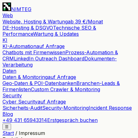
NIMTEG
Web
Website, Hosting & Wartung
ab 39 €/Monat
DE-Hosting & DSGVO
Technische SEO &
Performance
Wartung & Updates
KI
KI-Automation
auf Anfrage
Chatbots mit Firmenwissen
Prozess-Automation &
CRM
LinkedIn Outreach Dashboard
Dokumenten-
Verarbeitung
Daten
Daten & Monitoring
auf Anfrage
Geo-Daten & POI-Datenbanken
Branchen-Leads &
Firmenlisten
Custom Crawler & Monitoring
Security
Cyber Security
auf Anfrage
Sicherheits-Audit
Security-Monitoring
Incident Response
Blog
+49 431 65943314
Erstgespräch buchen
☰
Start
/
Impressum