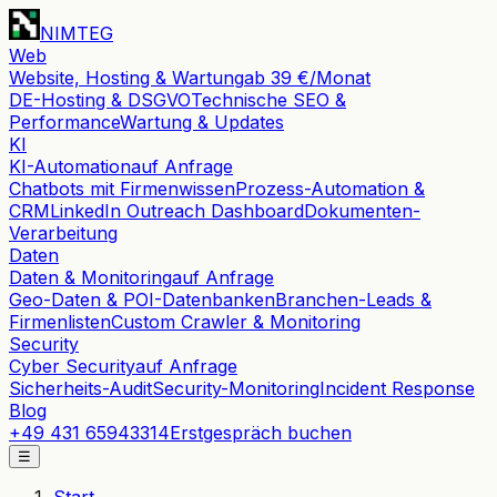
NIMTEG
Web
Website, Hosting & Wartung
ab 39 €/Monat
DE-Hosting & DSGVO
Technische SEO &
Performance
Wartung & Updates
KI
KI-Automation
auf Anfrage
Chatbots mit Firmenwissen
Prozess-Automation &
CRM
LinkedIn Outreach Dashboard
Dokumenten-
Verarbeitung
Daten
Daten & Monitoring
auf Anfrage
Geo-Daten & POI-Datenbanken
Branchen-Leads &
Firmenlisten
Custom Crawler & Monitoring
Security
Cyber Security
auf Anfrage
Sicherheits-Audit
Security-Monitoring
Incident Response
Blog
+49 431 65943314
Erstgespräch buchen
☰