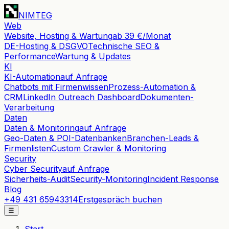
NIMTEG
Web
Website, Hosting & Wartung
ab 39 €/Monat
DE-Hosting & DSGVO
Technische SEO &
Performance
Wartung & Updates
KI
KI-Automation
auf Anfrage
Chatbots mit Firmenwissen
Prozess-Automation &
CRM
LinkedIn Outreach Dashboard
Dokumenten-
Verarbeitung
Daten
Daten & Monitoring
auf Anfrage
Geo-Daten & POI-Datenbanken
Branchen-Leads &
Firmenlisten
Custom Crawler & Monitoring
Security
Cyber Security
auf Anfrage
Sicherheits-Audit
Security-Monitoring
Incident Response
Blog
+49 431 65943314
Erstgespräch buchen
☰